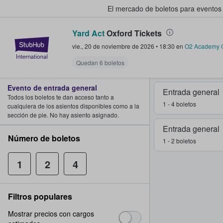
El mercado de boletos para eventos
Yard Act
Oxford Tickets
StubHub: donde los fans compra
vie., 20 de noviembre de 2026
•
18:30
en
O2 Academy O
Quedan 6 boletos
Evento de entrada general
Entrada general
Todos los boletos te dan acceso tanto a
1 - 4 boletos
cualquiera de los asientos disponibles como a la
sección de pie. No hay asiento asignado.
Entrada general
Número de boletos
1 - 2 boletos
1
2
4
Filtros populares
Mostrar precios con cargos