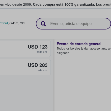
 en vivo desde 2009.
Cada compra está 100% garantizada.
Los precio
n y venden boletos
xford
,
Oxford
,
OXF
Evento de entrada general
USD 123
Todos los boletos te dan acceso tanto a
cada uno
asignado.
USD 283
cada uno