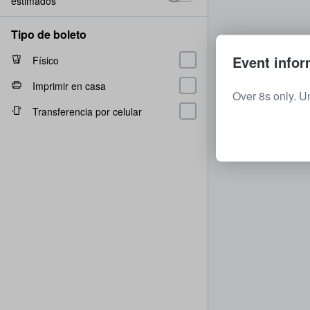
estimados
Tipo de boleto
Event infor
Físico
Imprimir en casa
Over 8s only. U
Transferencia por celular