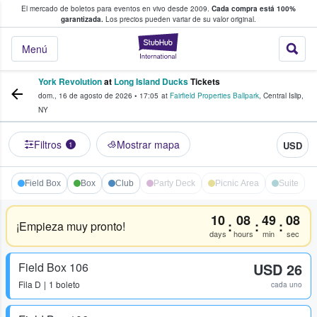
El mercado de boletos para eventos en vivo desde 2009.
Cada compra está 100%
 los fans compran y venden boletos
garantizada.
Los precios pueden variar de su valor original.
StubHub: donde l
Menú
York Revolution
at
Long Island Ducks
Tickets
dom., 16 de agosto de 2026
•
17:05
at
Fairfield Properties Ballpark
,
Central Islip
,
NY
Filtros
Mostrar mapa
USD
1
Field Box
Box
Club
Party Deck
Picnic Area
Suite
10
08
49
08
:
:
:
¡Empieza muy pronto!
days
hours
min
sec
Field Box 106
USD 26
Fila
D
1 boleto
cada uno