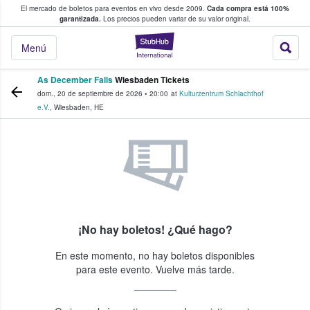
El mercado de boletos para eventos en vivo desde 2009.
Cada compra está 100%
 los fans compran y venden boletos
garantizada.
Los precios pueden variar de su valor original.
StubHub: donde l
Menú
As December Falls
Wiesbaden Tickets
dom., 20 de septiembre de 2026
•
20:00
at
Kulturzentrum Schlachthof
e.V.
,
Wiesbaden
,
HE
¡No hay boletos! ¿Qué hago?
En este momento, no hay boletos disponibles
para este evento. Vuelve más tarde.