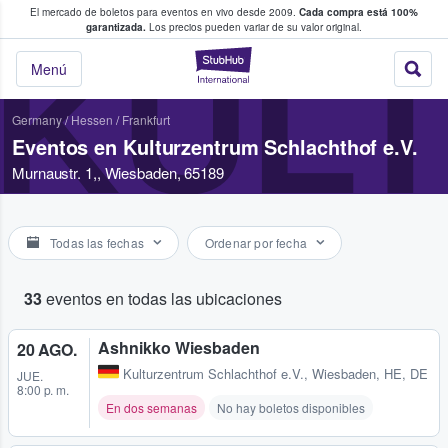
El mercado de boletos para eventos en vivo desde 2009.
Cada compra está 100%
 los fans compran y venden boletos
garantizada.
Los precios pueden variar de su valor original.
KULT
StubHub: donde l
Menú
Germany
/
Hessen
/
Frankfurt
Eventos en Kulturzentrum Schlachthof e.V.
Murnaustr. 1,, Wiesbaden, 65189
Todas las fechas
Ordenar por fecha
33
eventos en todas las ubicaciones
Ashnikko Wiesbaden
20 AGO.
Kulturzentrum Schlachthof e.V.
,
Wiesbaden, HE, DE
JUE.
8:00 p. m.
En dos semanas
No hay boletos disponibles