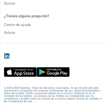
Socios
¿Tienes alguna pregunta?
Centro de ayuda
Avisos
© 2000-2026 StubHub. Todos los derechos reservados. El uso de este sitio web
representa tu aceptación de nuestras
Condiciones de uso
,
Aviso de privacidad
y
Aviso de cookies
. Estás comprando boletos de un tercero; StubHub no es el
vendedor de los boletos. Los precios de los boletos son establecidos por los
vendedores y pueden estar por encima de su precio original.
Avisos de cambios a
las Condiciones de uso