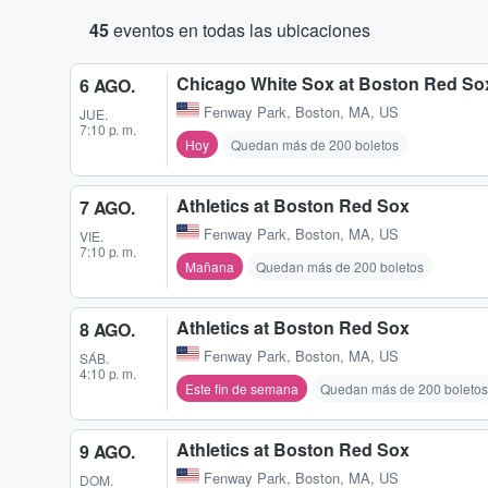
45
eventos en todas las ubicaciones
Chicago White Sox at Boston Red So
6 AGO.
Fenway Park
,
Boston, MA, US
JUE.
7:10 p. m.
Hoy
Quedan más de 200 boletos
Athletics at Boston Red Sox
7 AGO.
Fenway Park
,
Boston, MA, US
VIE.
7:10 p. m.
Mañana
Quedan más de 200 boletos
Athletics at Boston Red Sox
8 AGO.
Fenway Park
,
Boston, MA, US
SÁB.
4:10 p. m.
Este fin de semana
Quedan más de 200 boletos
Athletics at Boston Red Sox
9 AGO.
Fenway Park
,
Boston, MA, US
DOM.