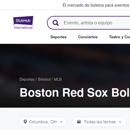
El mercado de boletos para eventos
StubHub: donde los fans compr
Deportes
Conciertos
Teatro y C
Deportes
/
Béisbol
/
MLB
Boston Red Sox Bol
Columbus, OH
Todas las fechas