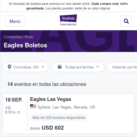
El mercado de boletos para eventos en vivo desde 2009.
Cada compra está 100%
 los fans compran y venden boletos
EAG
garantizada.
Los precios pueden variar de su valor original.
StubHub: donde l
Menú
Conciertos
/
Rock
Eagles Boletos
Columbus, OH
Todas las fechas
Ordenar por f
14
eventos en todas las ubicaciones
Eagles Las Vegas
18 SEP.
Sphere
,
Las Vegas, Nevada, US
VIE.
8:30 p. m.
Más de 200 boletos disponibles
USD 602
desde