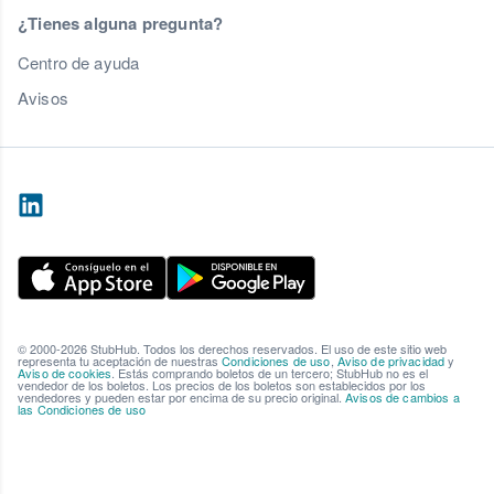
¿Tienes alguna pregunta?
Centro de ayuda
Avisos
© 2000-2026 StubHub. Todos los derechos reservados. El uso de este sitio web
representa tu aceptación de nuestras
Condiciones de uso
,
Aviso de privacidad
y
Aviso de cookies
. Estás comprando boletos de un tercero; StubHub no es el
vendedor de los boletos. Los precios de los boletos son establecidos por los
vendedores y pueden estar por encima de su precio original.
Avisos de cambios a
las Condiciones de uso