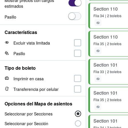
Mostrar precios con cargos
estimados
Section 110
Fila
34
2 boletos
Pasillo
Características
Section 110
Excluir vista limitada
Fila
35
2 boletos
Pasillo
Section 101
Tipo de boleto
Fila
33
2 boletos
Imprimir en casa
Transferencia por celular
Section 101
Fila
35
2 boletos
Opciones del Mapa de asientos
Seleccionar por Secciones
Section 101
Seleccionar por Sección
Fila
34
2 boletos