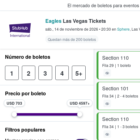
El mercado de boletos para eventos
Eagles
Las Vegas Tickets
StubHub: donde los fans compra
sáb., 14 de noviembre de 2026
•
20:30
en
Sphere
,
Las 
Quedan más de 200 boletos
Número de boletos
Section 110
Fila
29
1 boleto
1
2
3
4
5+
Section 101
Precio por boleto
Fila
34
2 - 4 boletos
USD 703
USD 4597
Section 110
Fila
34
1 - 3 boletos
Filtros populares