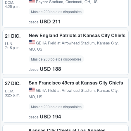
Paycor Stadium
,
Cincinnati, OH, US
DOM.
4:25 p. m.
Más de 200 boletos disponibles
USD 211
desde
New England Patriots at Kansas City Chiefs
21 DIC.
GEHA Field at Arrowhead Stadium
,
Kansas City,
LUN.
7:15 p. m.
MO, US
Más de 200 boletos disponibles
USD 188
desde
San Francisco 49ers at Kansas City Chiefs
27 DIC.
GEHA Field at Arrowhead Stadium
,
Kansas City,
DOM.
3:25 p. m.
MO, US
Más de 200 boletos disponibles
USD 194
desde
Kansas City Chiefs at Los Angeles