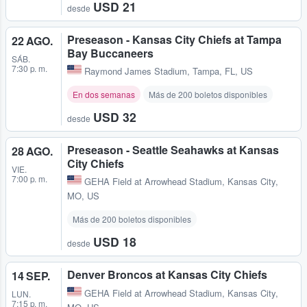
USD 21
desde
Preseason - Kansas City Chiefs at Tampa
22 AGO.
Bay Buccaneers
SÁB.
7:30 p. m.
Raymond James Stadium
,
Tampa, FL, US
En dos semanas
Más de 200 boletos disponibles
USD 32
desde
Preseason - Seattle Seahawks at Kansas
28 AGO.
City Chiefs
VIE.
7:00 p. m.
GEHA Field at Arrowhead Stadium
,
Kansas City,
MO, US
Más de 200 boletos disponibles
USD 18
desde
Denver Broncos at Kansas City Chiefs
14 SEP.
GEHA Field at Arrowhead Stadium
,
Kansas City,
LUN.
7:15 p. m.