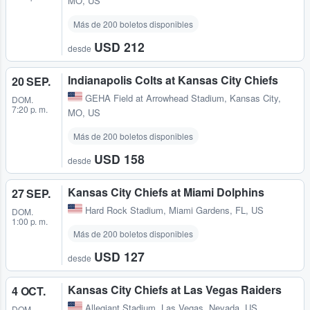
MO, US
Más de 200 boletos disponibles
USD 212
desde
Indianapolis Colts at Kansas City Chiefs
20 SEP.
GEHA Field at Arrowhead Stadium
,
Kansas City,
DOM.
7:20 p. m.
MO, US
Más de 200 boletos disponibles
USD 158
desde
Kansas City Chiefs at Miami Dolphins
27 SEP.
Hard Rock Stadium
,
Miami Gardens, FL, US
DOM.
1:00 p. m.
Más de 200 boletos disponibles
USD 127
desde
Kansas City Chiefs at Las Vegas Raiders
4 OCT.
Allegiant Stadium
,
Las Vegas, Nevada, US
DOM.