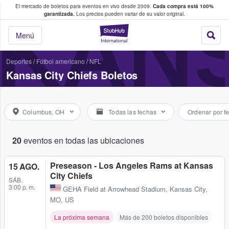
El mercado de boletos para eventos en vivo desde 2009.
Cada compra está 100%
 los fans compran y venden boletos
KANS
garantizada.
Los precios pueden variar de su valor original.
StubHub: donde l
Menú
Deportes
/
Fútbol americano
/
NFL
Kansas City Chiefs Boletos
Columbus, OH
Todas las fechas
Ordenar por f
20
eventos en todas las ubicaciones
Preseason - Los Angeles Rams at Kansas
15 AGO.
City Chiefs
SÁB.
3:00 p. m.
GEHA Field at Arrowhead Stadium
,
Kansas City,
MO, US
La próxima semana
Más de 200 boletos disponibles