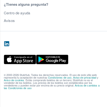
¿Tienes alguna pregunta?
Centro de ayuda
Avisos
© 2000-2026 StubHub. Todos los derechos reservados. El uso de este sitio web
representa tu aceptación de nuestras
Condiciones de uso
,
Aviso de privacidad
y
Aviso de cookies
. Estás comprando boletos de un tercero; StubHub no es el
vendedor de los boletos. Los precios de los boletos son establecidos por los
vendedores y pueden estar por encima de su precio original.
Avisos de cambios a
las Condiciones de uso