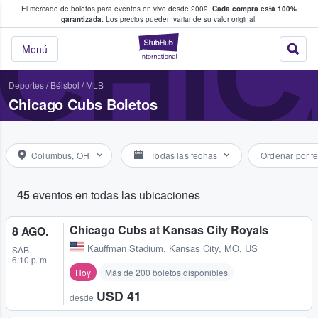
El mercado de boletos para eventos en vivo desde 2009.
Cada compra está 100%
 los fans compran y venden boletos
CHI
garantizada.
Los precios pueden variar de su valor original.
StubHub: donde l
Menú
Deportes
/
Béisbol
/
MLB
Chicago Cubs Boletos
Columbus, OH
Todas las fechas
Ordenar por f
45
eventos en todas las ubicaciones
Chicago Cubs at Kansas City Royals
8 AGO.
Kauffman Stadium
,
Kansas City, MO, US
SÁB.
6:10 p. m.
Hoy
Más de 200 boletos disponibles
USD 41
desde