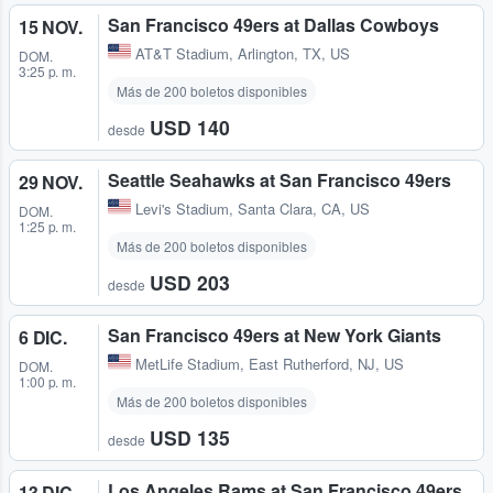
San Francisco 49ers at Dallas Cowboys
15 NOV.
AT&T Stadium
,
Arlington, TX, US
DOM.
3:25 p. m.
Más de 200 boletos disponibles
USD 140
desde
Seattle Seahawks at San Francisco 49ers
29 NOV.
Levi's Stadium
,
Santa Clara, CA, US
DOM.
1:25 p. m.
Más de 200 boletos disponibles
USD 203
desde
San Francisco 49ers at New York Giants
6 DIC.
MetLife Stadium
,
East Rutherford, NJ, US
DOM.
1:00 p. m.
Más de 200 boletos disponibles
USD 135
desde
Los Angeles Rams at San Francisco 49ers
13 DIC.