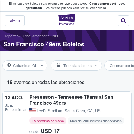
El mercado de boletos para eventos en vivo desde 2009.
Cada compra está 100%
 los fans compran y venden boletos
SAN 
garantizada.
Los precios pueden variar de su valor original.
StubHub: donde l
Menú
Deportes
/
Fútbol americano
/
NFL
San Francisco 49ers Boletos
Columbus, OH
Todas las fechas
Ordenar por f
18
eventos en todas las ubicaciones
Preseason - Tennessee Titans at San
13 AGO.
Francisco 49ers
JUE.
Por confirmar
Levi's Stadium
,
Santa Clara, CA, US
La próxima semana
Más de 200 boletos disponibles
USD 17
desde