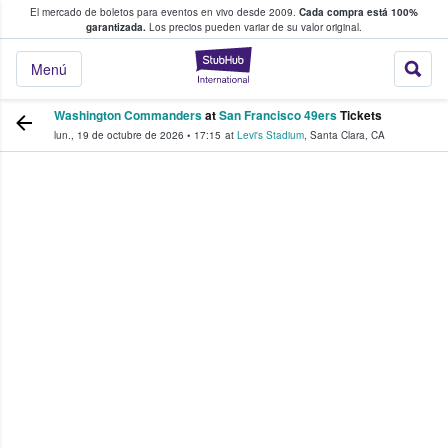
El mercado de boletos para eventos en vivo desde 2009.
Cada compra está 100%
 los fans compran y venden boletos
garantizada.
Los precios pueden variar de su valor original.
StubHub: donde l
Menú
Washington Commanders
at
San Francisco 49ers
Tickets
lun., 19 de octubre de 2026
•
17:15
at
Levi's Stadium
,
Santa Clara
,
CA