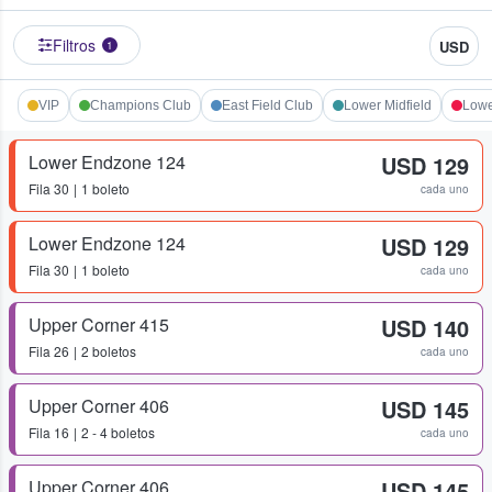
Filtros
USD
1
VIP
Champions Club
East Field Club
Lower Midfield
Lowe
Lower Endzone 124
USD 129
Fila
30
1 boleto
cada uno
Lower Endzone 124
USD 129
Fila
30
1 boleto
cada uno
Upper Corner 415
USD 140
Fila
26
2 boletos
cada uno
Upper Corner 406
USD 145
Fila
16
2 - 4 boletos
cada uno
Upper Corner 406
USD 145