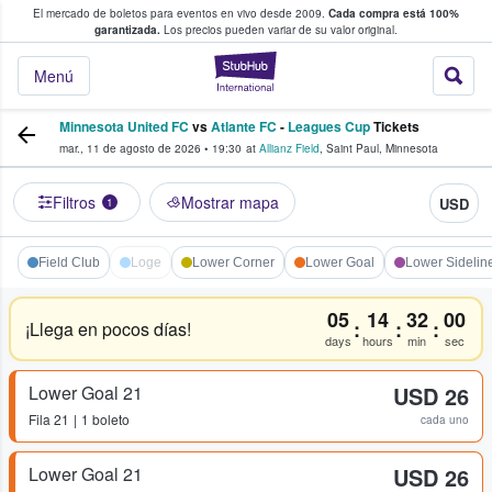
El mercado de boletos para eventos en vivo desde 2009.
Cada compra está 100%
 los fans compran y venden boletos
garantizada.
Los precios pueden variar de su valor original.
StubHub: donde l
Menú
Minnesota United FC
vs
Atlante FC
-
Leagues Cup
Tickets
mar., 11 de agosto de 2026
•
19:30
at
Allianz Field
,
Saint Paul
,
Minnesota
Filtros
Mostrar mapa
USD
1
Field Club
Loge
Lower Corner
Lower Goal
Lower Sidelin
05
14
31
59
:
:
:
¡Llega en pocos días!
days
hours
min
sec
Lower Goal 21
USD 26
Fila
21
1 boleto
cada uno
Lower Goal 21
USD 26