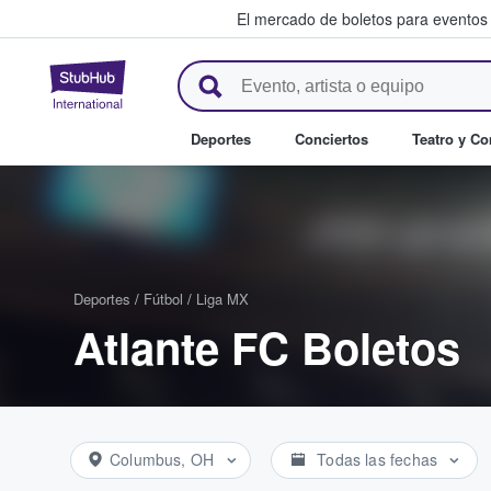
El mercado de boletos para eventos
StubHub: donde los fans compr
Deportes
Conciertos
Teatro y C
Deportes
/
Fútbol
/
Liga MX
Atlante FC Boletos
Columbus, OH
Todas las fechas