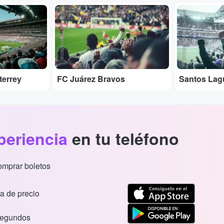
StubHub International
StubHub International
terrey
FC Juárez Bravos
Santos Lag
periencia
en tu teléfono
comprar boletos
a de precio
segundos