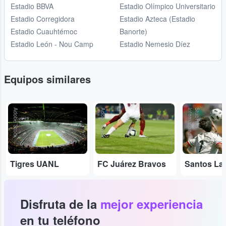
Estadio BBVA
Estadio Olímpico Universitario
Estadio Corregidora
Estadio Azteca (Estadio
Estadio Cuauhtémoc
Banorte)
Estadio León - Nou Camp
Estadio Nemesio Díez
Equipos similares
Adobe Stock
Adobe Stock
l
S
t
u
b
H
u
b
I
n
t
e
r
n
a
t
io
n
a
Tigres UANL
FC Juárez Bravos
Santos La
Disfruta de la
mejor experiencia
en tu teléfono