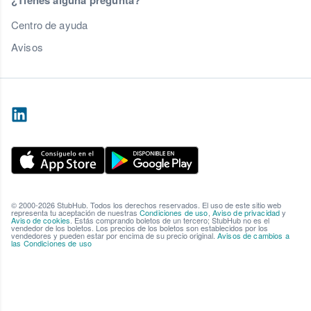
¿Tienes alguna pregunta?
Centro de ayuda
Avisos
© 2000-2026 StubHub. Todos los derechos reservados. El uso de este sitio web
representa tu aceptación de nuestras
Condiciones de uso
,
Aviso de privacidad
y
Aviso de cookies
. Estás comprando boletos de un tercero; StubHub no es el
vendedor de los boletos. Los precios de los boletos son establecidos por los
vendedores y pueden estar por encima de su precio original.
Avisos de cambios a
las Condiciones de uso