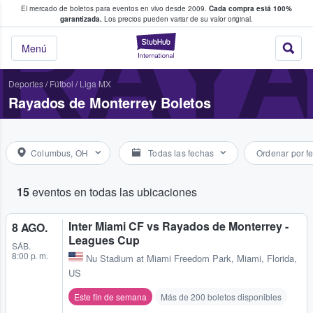
El mercado de boletos para eventos en vivo desde 2009.
Cada compra está 100%
 los fans compran y venden boletos
RAY
garantizada.
Los precios pueden variar de su valor original.
StubHub: donde l
Menú
Deportes
/
Fútbol
/
Liga MX
Rayados de Monterrey Boletos
Columbus, OH
Todas las fechas
Ordenar por f
15
eventos en todas las ubicaciones
Inter Miami CF vs Rayados de Monterrey -
8 AGO.
Leagues Cup
SÁB.
8:00 p. m.
Nu Stadium at Miami Freedom Park
,
Miami, Florida,
US
Este fin de semana
Más de 200 boletos disponibles