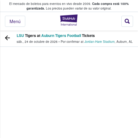
El mercado de boletos para eventos en vivo desde 2009.
Cada compra está 100%
 los fans compran y venden boletos
garantizada.
Los precios pueden variar de su valor original.
StubHub: donde l
Menú
LSU
Tigers at
Auburn Tigers Football
Tickets
sáb., 24 de octubre de 2026
•
Por confirmar
at
Jordan-Hare Stadium
,
Auburn
,
AL