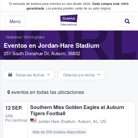
El mercado de boletos para eventos en vivo desde 2009.
Cada compra está 100%
 los fans compran y venden boletos
garantizada.
Los precios pueden variar de su valor original.
JORD
StubHub: donde l
Menú
/
Alabama
/
Birmingham
Eventos en Jordan-Hare Stadium
251 South Donahue Dr, Auburn, 36832
Todas las fechas
Ordenar por fecha
6
eventos en todas las ubicaciones
Southern Miss Golden Eagles at Auburn
12 SEP.
Tigers Football
SÁB.
Por confirmar
Jordan-Hare Stadium
,
Auburn, AL, US
Más de 200 boletos disponibles