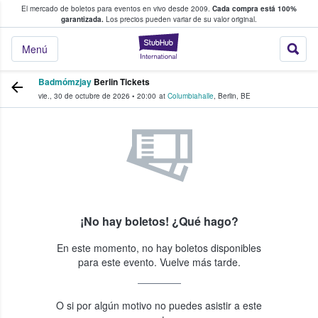
El mercado de boletos para eventos en vivo desde 2009.
Cada compra está 100%
 los fans compran y venden boletos
garantizada.
Los precios pueden variar de su valor original.
StubHub: donde l
Menú
Badmómzjay
Berlin Tickets
vie., 30 de octubre de 2026
•
20:00
at
Columbiahalle
,
Berlin
,
BE
¡No hay boletos! ¿Qué hago?
En este momento, no hay boletos disponibles
para este evento. Vuelve más tarde.
O si por algún motivo no puedes asistir a este