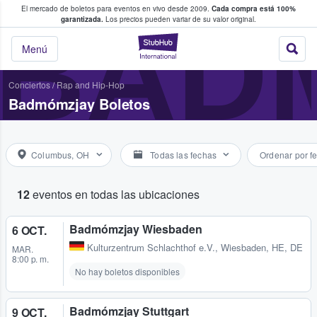
El mercado de boletos para eventos en vivo desde 2009.
Cada compra está 100%
 los fans compran y venden boletos
BAD
garantizada.
Los precios pueden variar de su valor original.
StubHub: donde l
Menú
Conciertos
/
Rap and Hip-Hop
Badmómzjay Boletos
Columbus, OH
Todas las fechas
Ordenar por f
12
eventos en todas las ubicaciones
Badmómzjay Wiesbaden
6 OCT.
Kulturzentrum Schlachthof e.V.
,
Wiesbaden, HE, DE
MAR.
8:00 p. m.
No hay boletos disponibles
Badmómzjay Stuttgart
9 OCT.