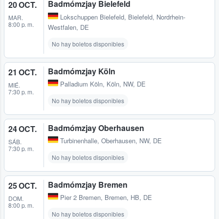
Badmómzjay Bielefeld
20 OCT.
Lokschuppen Bielefeld
,
Bielefeld, Nordrhein-
MAR.
8:00 p. m.
Westfalen, DE
No hay boletos disponibles
Badmómzjay Köln
21 OCT.
Palladium Köln
,
Köln, NW, DE
MIÉ.
7:30 p. m.
No hay boletos disponibles
Badmómzjay Oberhausen
24 OCT.
Turbinenhalle
,
Oberhausen, NW, DE
SÁB.
7:30 p. m.
No hay boletos disponibles
Badmómzjay Bremen
25 OCT.
Pier 2 Bremen
,
Bremen, HB, DE
DOM.
8:00 p. m.
No hay boletos disponibles