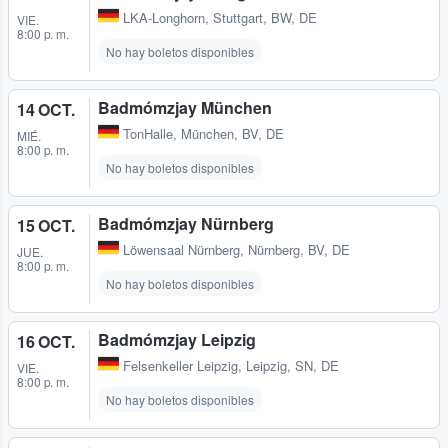
LKA-Longhorn
,
Stuttgart, BW, DE
VIE.
8:00 p. m.
No hay boletos disponibles
Badmómzjay München
14 OCT.
TonHalle
,
München, BV, DE
MIÉ.
8:00 p. m.
No hay boletos disponibles
Badmómzjay Nürnberg
15 OCT.
Löwensaal Nürnberg
,
Nürnberg, BV, DE
JUE.
8:00 p. m.
No hay boletos disponibles
Badmómzjay Leipzig
16 OCT.
Felsenkeller Leipzig
,
Leipzig, SN, DE
VIE.
8:00 p. m.
No hay boletos disponibles