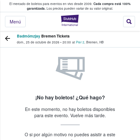
El mercado de boletos para eventos en vivo desde 2009.
Cada compra está 100%
 los fans compran y venden boletos
garantizada.
Los precios pueden variar de su valor original.
StubHub: donde l
Menú
Badmómzjay
Bremen Tickets
dom., 25 de octubre de 2026
•
20:00
at
Pier 2
,
Bremen
,
HB
¡No hay boletos! ¿Qué hago?
En este momento, no hay boletos disponibles
para este evento. Vuelve más tarde.
O si por algún motivo no puedes asistir a este