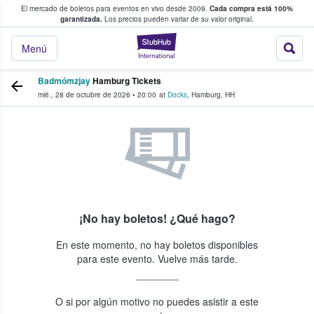
El mercado de boletos para eventos en vivo desde 2009.
Cada compra está 100%
 los fans compran y venden boletos
garantizada.
Los precios pueden variar de su valor original.
StubHub: donde l
Menú
Badmómzjay
Hamburg Tickets
mié., 28 de octubre de 2026
•
20:00
at
Docks
,
Hamburg
,
HH
¡No hay boletos! ¿Qué hago?
En este momento, no hay boletos disponibles
para este evento. Vuelve más tarde.
O si por algún motivo no puedes asistir a este