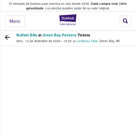
El mercado de boletos para eventos en vivo desde 2009.
Cada compra está 100%
 los fans compran y venden boletos
garantizada.
Los precios pueden variar de su valor original.
StubHub: donde l
Menú
Buffalo Bills
at
Green Bay Packers
Tickets
dom., 13 de diciembre de 2026
•
19:20
at
Lambeau Field
,
Green Bay
,
WI