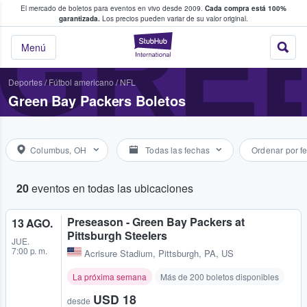
El mercado de boletos para eventos en vivo desde 2009.
Cada compra está 100%
 los fans compran y venden boletos
GRE
garantizada.
Los precios pueden variar de su valor original.
StubHub: donde l
Menú
Deportes
/
Fútbol americano
/
NFL
Green Bay Packers Boletos
Columbus, OH
Todas las fechas
Ordenar por f
20
eventos en todas las ubicaciones
Preseason - Green Bay Packers at
13 AGO.
Pittsburgh Steelers
JUE.
7:00 p. m.
Acrisure Stadium
,
Pittsburgh, PA, US
La próxima semana
Más de 200 boletos disponibles
USD 18
desde