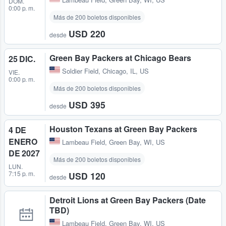
DOM.
0:00 p. m.
Más de 200 boletos disponibles
USD 220
desde
Green Bay Packers at Chicago Bears
25 DIC.
Soldier Field
,
Chicago, IL, US
VIE.
0:00 p. m.
Más de 200 boletos disponibles
USD 395
desde
Houston Texans at Green Bay Packers
4 DE
ENERO
Lambeau Field
,
Green Bay, WI, US
DE 2027
Más de 200 boletos disponibles
LUN.
7:15 p. m.
USD 120
desde
Detroit Lions at Green Bay Packers (Date
TBD)
Lambeau Field
,
Green Bay, WI, US