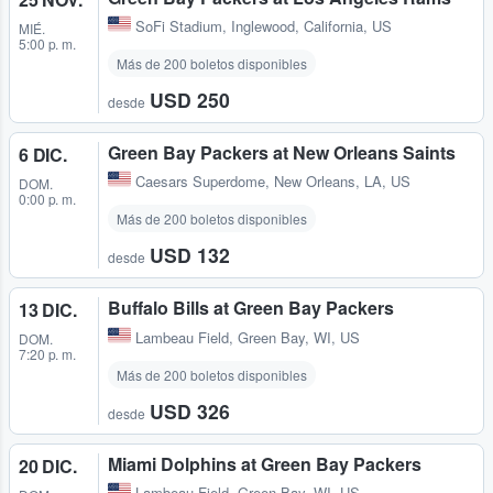
SoFi Stadium
,
Inglewood, California, US
MIÉ.
5:00 p. m.
Más de 200 boletos disponibles
USD 250
desde
Green Bay Packers at New Orleans Saints
6 DIC.
Caesars Superdome
,
New Orleans, LA, US
DOM.
0:00 p. m.
Más de 200 boletos disponibles
USD 132
desde
Buffalo Bills at Green Bay Packers
13 DIC.
Lambeau Field
,
Green Bay, WI, US
DOM.
7:20 p. m.
Más de 200 boletos disponibles
USD 326
desde
Miami Dolphins at Green Bay Packers
20 DIC.
Lambeau Field
,
Green Bay, WI, US