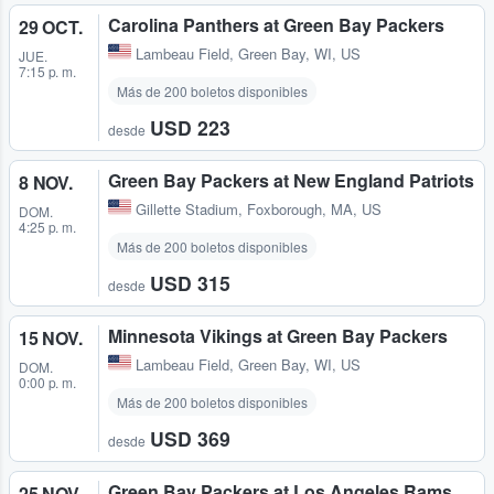
Carolina Panthers at Green Bay Packers
29 OCT.
Lambeau Field
,
Green Bay, WI, US
JUE.
7:15 p. m.
Más de 200 boletos disponibles
USD 223
desde
Green Bay Packers at New England Patriots
8 NOV.
Gillette Stadium
,
Foxborough, MA, US
DOM.
4:25 p. m.
Más de 200 boletos disponibles
USD 315
desde
Minnesota Vikings at Green Bay Packers
15 NOV.
Lambeau Field
,
Green Bay, WI, US
DOM.
0:00 p. m.
Más de 200 boletos disponibles
USD 369
desde
Green Bay Packers at Los Angeles Rams
25 NOV.