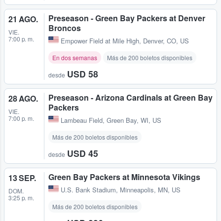
Preseason - Green Bay Packers at Denver
21 AGO.
Broncos
VIE.
7:00 p. m.
Empower Field at Mile High
,
Denver, CO, US
En dos semanas
Más de 200 boletos disponibles
USD 58
desde
Preseason - Arizona Cardinals at Green Bay
28 AGO.
Packers
VIE.
7:00 p. m.
Lambeau Field
,
Green Bay, WI, US
Más de 200 boletos disponibles
USD 45
desde
Green Bay Packers at Minnesota Vikings
13 SEP.
U.S. Bank Stadium
,
Minneapolis, MN, US
DOM.
3:25 p. m.
Más de 200 boletos disponibles