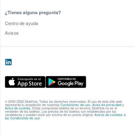
¿Tienes alguna pregunta?
Centro de ayuda
Avisos
© 2000-2026 StubHub. Todos los derechos reservados. El uso de este sitio web
representa tu aceptación de nuestras
Condiciones de uso
,
Aviso de privacidad
y
Aviso de cookies
. Estás comprando boletos de un tercero; StubHub no es el
vendedor de los boletos. Los precios de los boletos son establecidos por los
vendedores y pueden estar por encima de su precio original.
Avisos de cambios a
las Condiciones de uso