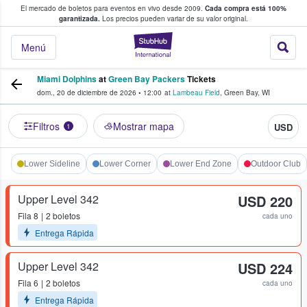
El mercado de boletos para eventos en vivo desde 2009.
Cada compra está 100%
 los fans compran y venden boletos
garantizada.
Los precios pueden variar de su valor original.
StubHub: donde l
Menú
Miami Dolphins
at
Green Bay Packers
Tickets
dom., 20 de diciembre de 2026
•
12:00
at
Lambeau Field
,
Green Bay
,
WI
Filtros
Mostrar mapa
USD
1
Lower Sideline
Lower Corner
Lower End Zone
Outdoor Club
Upper Level 342
USD 220
Fila
8
2 boletos
cada uno
Entrega Rápida
Upper Level 342
USD 224
Fila
6
2 boletos
cada uno
Entrega Rápida