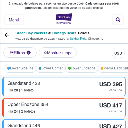
El mercado de boletos para eventos en vivo desde 2009.
Cada compra está 100%
 los fans compran y venden boletos
garantizada.
Los precios pueden variar de su valor original.
StubHub: donde l
Menú
Green Bay Packers
at
Chicago Bears
Tickets
vie., 25 de diciembre de 2026
•
12:00
at
Soldier Field
,
Chicago
,
IL
Filtros
Mostrar mapa
USD
1
Lower Sideline
Lower Corner
Lower Endzone
Media Deck Sid
Grandstand 428
USD 395
Fila
28
1 boleto
cada uno
Upper Endzone 354
USD 417
Fila
24
2 boletos
cada uno
Grandstand 446
USD 427