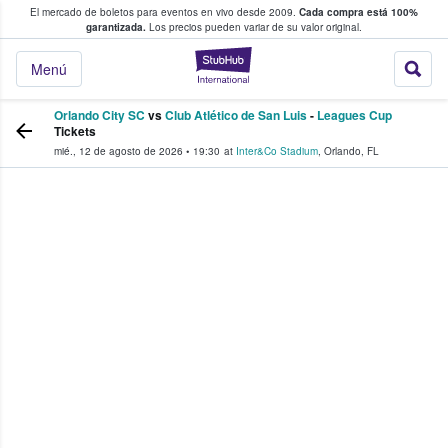
El mercado de boletos para eventos en vivo desde 2009.
Cada compra está 100%
 los fans compran y venden boletos
garantizada.
Los precios pueden variar de su valor original.
StubHub: donde l
Menú
Orlando City SC
vs
Club Atlético de San Luis
-
Leagues Cup
Tickets
mié., 12 de agosto de 2026
•
19:30
at
Inter&Co Stadium
,
Orlando
,
FL