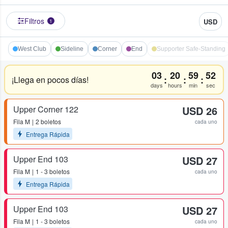
Filtros
USD
1
West Club
Sideline
Corner
End
Supporter Safe-Standing
03
20
59
52
:
:
:
¡Llega en pocos días!
days
hours
min
sec
Upper Corner 122
USD 26
Fila
M
2 boletos
cada uno
Entrega Rápida
Upper End 103
USD 27
Fila
M
1 - 3 boletos
cada uno
Entrega Rápida
Upper End 103
USD 27
Fila
M
1 - 3 boletos
cada uno