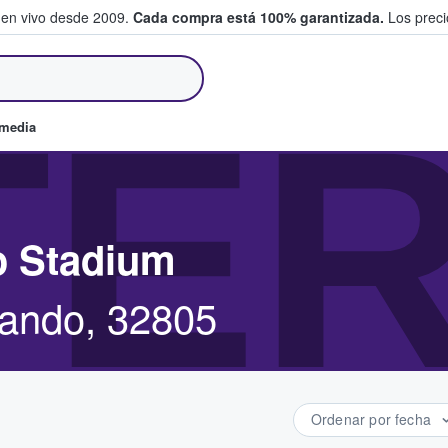
 en vivo desde 2009.
Cada compra está 100% garantizada.
Los precio
an y venden boletos
TE
omedia
o Stadium
lando, 32805
Ordenar por fecha