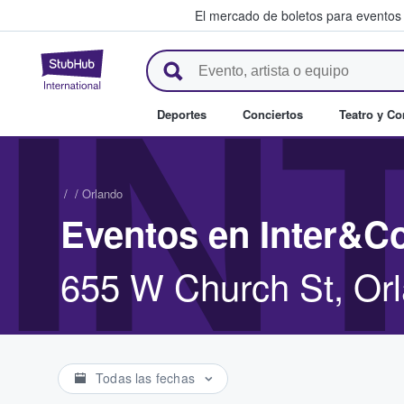
El mercado de boletos para eventos
StubHub: donde los fans compr
IN
Deportes
Conciertos
Teatro y C
/
/
Orlando
Eventos en Inter&C
655 W Church St, Or
Todas las fechas