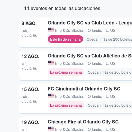
11
eventos en todas las ubicaciones
Orlando City SC vs Club León - Leag
8 AGO.
Inter&Co Stadium
,
Orlando, FL, US
SÁB.
6:30 p. m.
Este fin de semana
Quedan más de 200 boletos
Orlando City SC vs Club Atlético de 
12 AGO.
Inter&Co Stadium
,
Orlando, FL, US
MIÉ.
7:30 p. m.
La próxima semana
Quedan más de 200 boleto
FC Cincinnati at Orlando City SC
15 AGO.
Inter&Co Stadium
,
Orlando, FL, US
SÁB.
6:30 p. m.
La próxima semana
Quedan más de 200 boleto
Chicago Fire at Orlando City SC
19 AGO.
Inter&Co Stadium
,
Orlando, FL, US
MIÉ.