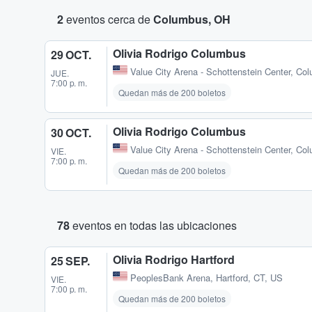
2
eventos cerca de
Columbus, OH
Olivia Rodrigo Columbus
29 OCT.
Value City Arena - Schottenstein Center
,
Col
JUE.
7:00 p. m.
Quedan más de 200 boletos
Olivia Rodrigo Columbus
30 OCT.
Value City Arena - Schottenstein Center
,
Col
VIE.
7:00 p. m.
Quedan más de 200 boletos
78
eventos en todas las ubicaciones
Olivia Rodrigo Hartford
25 SEP.
PeoplesBank Arena
,
Hartford, CT, US
VIE.
7:00 p. m.
Quedan más de 200 boletos