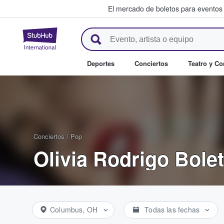
El mercado de boletos para eventos
StubHub: donde los fans compr
Deportes
Conciertos
Teatro y C
Conciertos
/
Pop
Olivia Rodrigo Bole
Columbus, OH
Todas las fechas