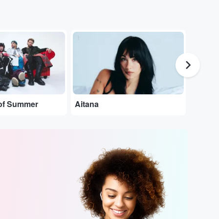
...
...
of Summer
Aitana
Pablo 