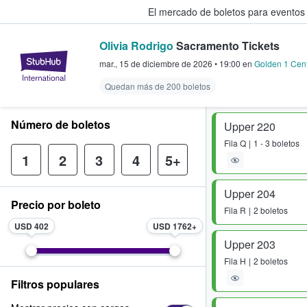
El mercado de boletos para eventos
Olivia Rodrigo
Sacramento Tickets
StubHub: donde los fans compra
mar., 15 de diciembre de 2026
•
19:00
en
Golden 1 Cen
Quedan más de 200 boletos
Número de boletos
Upper 220
Fila
Q
1 - 3 boletos
1
2
3
4
5+
Upper 204
Precio por boleto
Fila
R
2 boletos
USD 402
USD 1762
Upper 203
Fila
H
2 boletos
Filtros populares