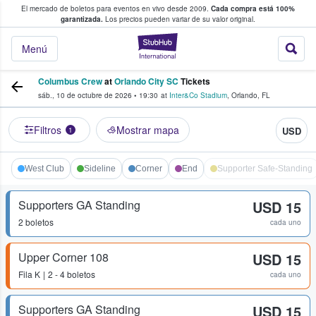
El mercado de boletos para eventos en vivo desde 2009.
Cada compra está 100%
 los fans compran y venden boletos
garantizada.
Los precios pueden variar de su valor original.
StubHub: donde l
Menú
Columbus Crew
at
Orlando City SC
Tickets
sáb., 10 de octubre de 2026
•
19:30
at
Inter&Co Stadium
,
Orlando
,
FL
Filtros
Mostrar mapa
USD
1
West Club
Sideline
Corner
End
Supporter Safe-Standing
Supporters GA Standing
USD 15
2 boletos
cada uno
Upper Corner 108
USD 15
Fila
K
2 - 4 boletos
cada uno
Supporters GA Standing
USD 15