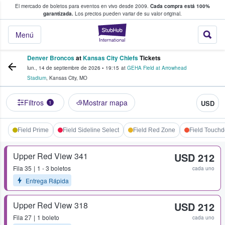
El mercado de boletos para eventos en vivo desde 2009.
Cada compra está 100%
 los fans compran y venden boletos
garantizada.
Los precios pueden variar de su valor original.
StubHub: donde l
Menú
Denver Broncos
at
Kansas City Chiefs
Tickets
lun., 14 de septiembre de 2026
•
19:15
at
GEHA Field at Arrowhead
Stadium
,
Kansas City
,
MO
Filtros
Mostrar mapa
USD
1
Field Prime
Field Sideline Select
Field Red Zone
Field Touch
Upper Red View 341
USD 212
Fila
35
1 - 3 boletos
cada uno
Entrega Rápida
Upper Red View 318
USD 212
Fila
27
1 boleto
cada uno