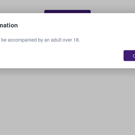
Vende tus boletos
mation
 be accompanied by an adult over 18.
Consulta todos los próximos eventos
O
¿Te interesan otras opciones? Echa un vistazo a
lo que tenemos disponible.