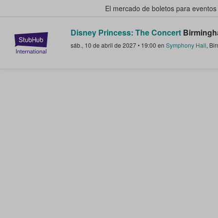
El mercado de boletos para eventos
Disney Princess: The Concert
Birmingh
StubHub: donde los fans compra
sáb., 10 de abril de 2027
•
19:00
en
Symphony Hall
,
Bi