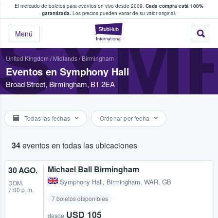
El mercado de boletos para eventos en vivo desde 2009.
Cada compra está 100%
 los fans compran y venden boletos
garantizada.
Los precios pueden variar de su valor original.
SYM
StubHub: donde l
Menú
United Kingdom
/
Midlands
/
Birmingham
Eventos en Symphony Hall
Broad Street, Birmingham, B1 2EA
Todas las fechas
Ordenar por fecha
34
eventos en todas las ubicaciones
Michael Ball Birmingham
30 AGO.
Symphony Hall
,
Birmingham, WAR, GB
DOM.
7:00 p. m.
7 boletos disponibles
USD 105
desde