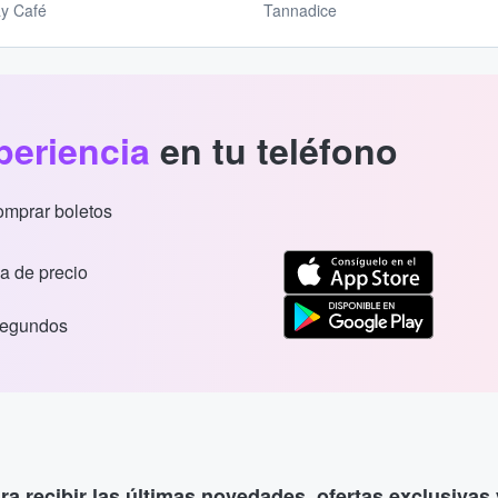
ay Café
Tannadice
periencia
en tu teléfono
comprar boletos
a de precio
segundos
ara recibir las últimas novedades, ofertas exclusiva