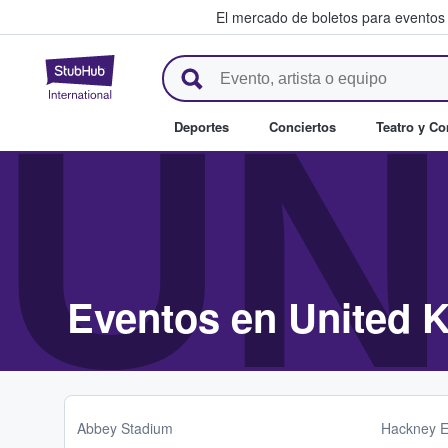
El mercado de boletos para eventos
StubHub: donde los fans compr
UN
Deportes
Conciertos
Teatro y C
Eventos en United 
Abbey Stadium
Hackney E