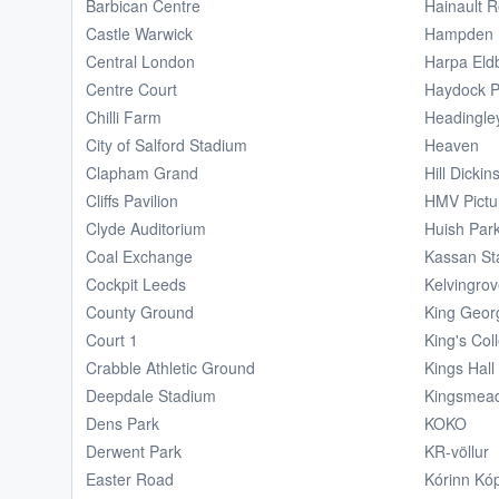
Barbican Centre
Hainault 
Castle Warwick
Hampden 
Central London
Harpa Eldb
Centre Court
Haydock P
Chilli Farm
Headingle
City of Salford Stadium
Heaven
Clapham Grand
Hill Dicki
Cliffs Pavilion
HMV Pictu
Clyde Auditorium
Huish Par
Coal Exchange
Kassan St
Cockpit Leeds
Kelvingro
County Ground
King Georg
Court 1
King's Co
Crabble Athletic Ground
Kings Hall
Deepdale Stadium
Kingsmea
Dens Park
KOKO
Derwent Park
KR-völlur
Easter Road
Kórinn Kó