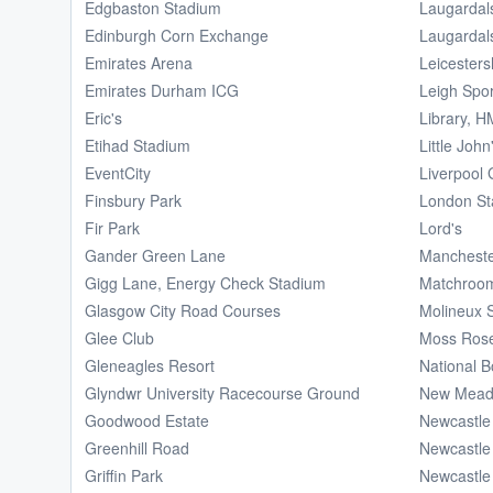
Edgbaston Stadium
Laugardals
Edinburgh Corn Exchange
Laugardals
Emirates Arena
Leicesters
Emirates Durham ICG
Leigh Spor
Eric's
Library, H
Etihad Stadium
Little Joh
EventCity
Liverpool 
Finsbury Park
London St
Fir Park
Lord's
Gander Green Lane
Manchester
Gigg Lane, Energy Check Stadium
Matchroo
Glasgow City Road Courses
Molineux 
Glee Club
Moss Ros
Gleneagles Resort
National B
Glyndwr University Racecourse Ground
New Mea
Goodwood Estate
Newcastle
Greenhill Road
Newcastle
Griffin Park
Newcastle 