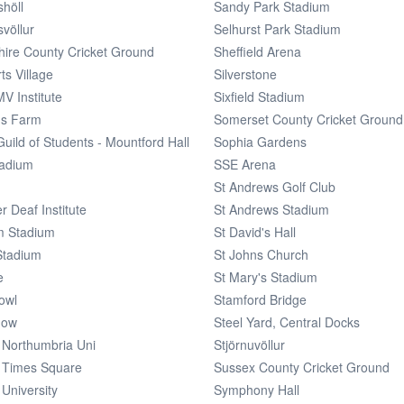
höll
Sandy Park Stadium
völlur
Selhurst Park Stadium
hire County Cricket Ground
Sheffield Arena
ts Village
Silverstone
MV Institute
Sixfield Stadium
n's Farm
Somerset County Cricket Ground
Guild of Students - Mountford Hall
Sophia Gardens
adium
SSE Arena
St Andrews Golf Club
 Deaf Institute
St Andrews Stadium
m Stadium
St David's Hall
Stadium
St Johns Church
e
St Mary's Stadium
owl
Stamford Bridge
dow
Steel Yard, Central Docks
 Northumbria Uni
Stjörnuvöllur
 Times Square
Sussex County Cricket Ground
University
Symphony Hall