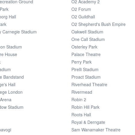
Recreation Ground
O2 Academy 2
Park
O2 Forum
org Hall
O2 Guildhall
ark
O2 Shepherd's Bush Empire
y Carnegie Stadium
Oakwell Stadium
One Call Stadium
nson Stadium
Osterley Park
re House
Palace Theatre
k
Perry Park
adium
Pirelli Stadium
ve Bandstand
Proact Stadium
e's Hall
Riverhead Theatre
llege London
Rivermead
 Arena
Robin 2
dow Stadium
Robin Hill Park
Roots Hall
Royal & Derngate
pavogi
Sam Wanamaker Theatre