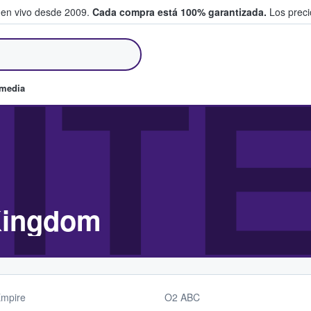
 en vivo desde 2009.
Cada compra está 100% garantizada.
Los precio
an y venden boletos
IT
omedia
Kingdom
mpire
O2 ABC