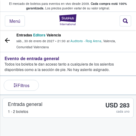
El mercado de boletos para eventos en vivo desde 2009.
Cada compra está 100%
 los fans compran y venden boletos
garantizada.
Los precios pueden variar de su valor original.
StubHub: donde l
Menú
Entradas
Editors
Valencia
sáb., 30 de enero de 2027
•
21:00
at
Auditorio - Roig Arena
,
Valencia
,
Comunidad Valenciana
Evento de entrada general
Todos los boletos te dan acceso tanto a cualquiera de los asientos
disponibles como a la sección de pie. No hay asiento asignado.
Filtros
Entrada general
USD 283
1 - 2 boletos
cada uno