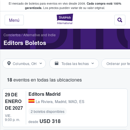
El mercado de boletos para eventos en vivo desde 2009.
Cada compra está 100%
 los fans compran y venden boletos
EDIT
garantizada.
Los precios pueden variar de su valor original.
StubHub: donde l
Menú
Conciertos
/
Alternative and Indie
Editors Boletos
Columbus, OH
Todas las fechas
Ordenar por f
18
eventos en todas las ubicaciones
Editors Madrid
29 DE
ENERO
La Riviera
,
Madrid, MAD, ES
DE 2027
2 boletos disponibles
VIE.
9:00 p. m.
USD 318
desde