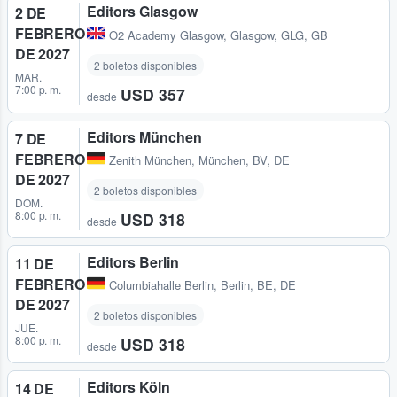
Editors Glasgow
2 DE
FEBRERO
O2 Academy Glasgow
,
Glasgow, GLG, GB
DE 2027
2 boletos disponibles
MAR.
7:00 p. m.
USD 357
desde
Editors München
7 DE
FEBRERO
Zenith München
,
München, BV, DE
DE 2027
2 boletos disponibles
DOM.
8:00 p. m.
USD 318
desde
Editors Berlin
11 DE
FEBRERO
Columbiahalle Berlin
,
Berlin, BE, DE
DE 2027
2 boletos disponibles
JUE.
8:00 p. m.
USD 318
desde
Editors Köln
14 DE