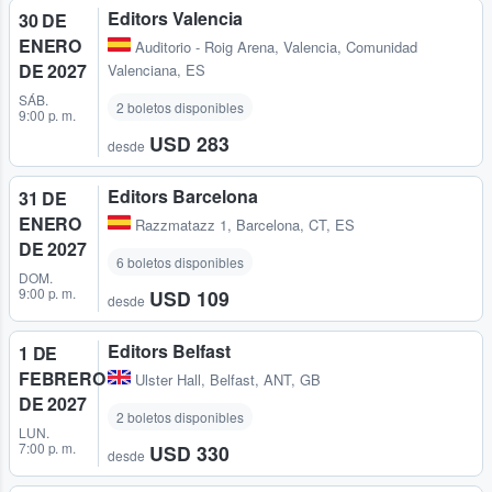
Editors Valencia
30 DE
ENERO
Auditorio - Roig Arena
,
Valencia, Comunidad
DE 2027
Valenciana, ES
SÁB.
2 boletos disponibles
9:00 p. m.
USD 283
desde
Editors Barcelona
31 DE
ENERO
Razzmatazz 1
,
Barcelona, CT, ES
DE 2027
6 boletos disponibles
DOM.
9:00 p. m.
USD 109
desde
Editors Belfast
1 DE
FEBRERO
Ulster Hall
,
Belfast, ANT, GB
DE 2027
2 boletos disponibles
LUN.
7:00 p. m.
USD 330
desde