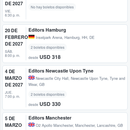
DE 2027
No hay boletos disponibles
VIE.
6:30 p. m.
Editors Hamburg
20 DE
FEBRERO
Inselpark Arena
,
Hamburg, HH, DE
DE 2027
2 boletos disponibles
SÁB.
8:00 p. m.
USD 318
desde
Editors Newcastle Upon Tyne
4 DE
MARZO
Newcastle City Hall
,
Newcastle Upon Tyne, Tyne and
DE 2027
Wear, GB
JUE.
2 boletos disponibles
7:00 p. m.
USD 330
desde
Editors Manchester
5 DE
MARZO
O2 Apollo Manchester
,
Manchester, Lancashire, GB