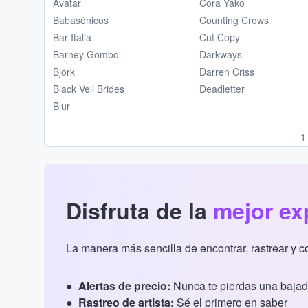
Avatar
Cora Yako
Babasónicos
Counting Crows
Bar Italia
Cut Copy
Barney Gombo
Darkways
Björk
Darren Criss
Black Veil Brides
Deadletter
Blur
1
Disfruta de la
mejor ex
La manera más sencilla de encontrar, rastrear y 
Alertas de precio:
Nunca te pierdas una bajad
Rastreo de artista:
Sé el primero en saber