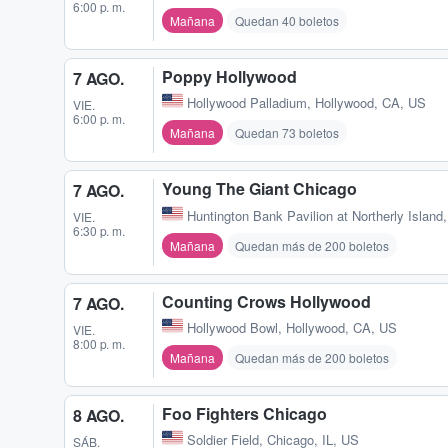
6:00 p. m.
Mañana
Quedan 40 boletos
Poppy Hollywood
7 AGO.
Hollywood Palladium
,
Hollywood, CA, US
VIE.
6:00 p. m.
Mañana
Quedan 73 boletos
Young The Giant Chicago
7 AGO.
Huntington Bank Pavilion at Northerly Island
VIE.
6:30 p. m.
Mañana
Quedan más de 200 boletos
Counting Crows Hollywood
7 AGO.
Hollywood Bowl
,
Hollywood, CA, US
VIE.
8:00 p. m.
Mañana
Quedan más de 200 boletos
Foo Fighters Chicago
8 AGO.
Soldier Field
,
Chicago, IL, US
SÁB.