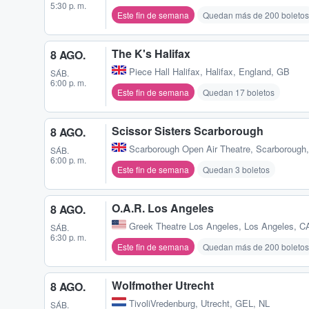
5:30 p. m.
Este fin de semana
Quedan más de 200 boletos
The K's Halifax
8 AGO.
Piece Hall Halifax
,
Halifax, England, GB
SÁB.
6:00 p. m.
Este fin de semana
Quedan 17 boletos
Scissor Sisters Scarborough
8 AGO.
Scarborough Open Air Theatre
,
Scarborough
SÁB.
6:00 p. m.
Este fin de semana
Quedan 3 boletos
O.A.R. Los Angeles
8 AGO.
Greek Theatre Los Angeles
,
Los Angeles, C
SÁB.
6:30 p. m.
Este fin de semana
Quedan más de 200 boletos
Wolfmother Utrecht
8 AGO.
TivoliVredenburg
,
Utrecht, GEL, NL
SÁB.