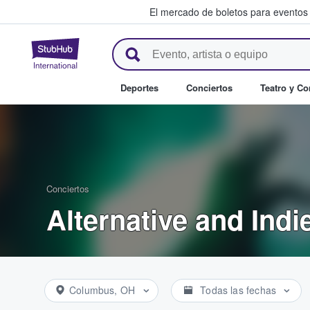
El mercado de boletos para eventos
StubHub: donde los fans compr
Deportes
Conciertos
Teatro y C
Conciertos
Alternative and Indi
Columbus, OH
Todas las fechas