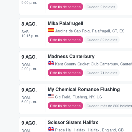
9:00 p. m.
Este fin de semana
Quedan 2 boletos
Mika Palafrugell
8 AGO.
Jardins de Cap Roig
,
Palafrugell, CT, ES
SÁB.
10:15 p. m.
Este fin de semana
Quedan 32 boletos
Madness Canterbury
9 AGO.
Kent County Cricket Club Canterbury
,
Canter
DOM.
2:00 p. m.
Este fin de semana
Quedan 71 boletos
My Chemical Romance Flushing
9 AGO.
Citi Field
,
Flushing, NY, US
DOM.
6:00 p. m.
Este fin de semana
Quedan más de 200 boletos
Scissor Sisters Halifax
9 AGO.
Piece Hall Halifax
,
Halifax, England, GB
DOM.