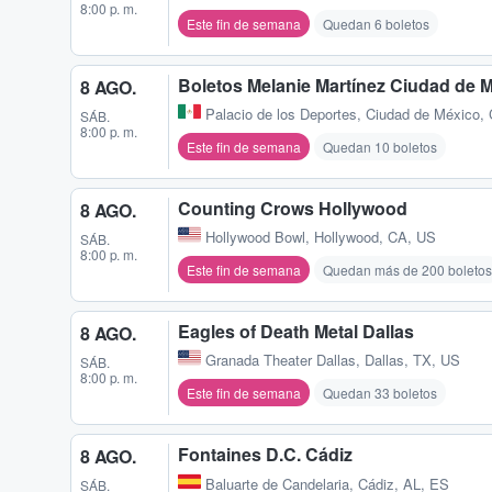
8:00 p. m.
Este fin de semana
Quedan 6 boletos
Boletos Melanie Martínez Ciudad de 
8 AGO.
Palacio de los Deportes
,
Ciudad de México,
SÁB.
8:00 p. m.
Este fin de semana
Quedan 10 boletos
Counting Crows Hollywood
8 AGO.
Hollywood Bowl
,
Hollywood, CA, US
SÁB.
8:00 p. m.
Este fin de semana
Quedan más de 200 boletos
Eagles of Death Metal Dallas
8 AGO.
Granada Theater Dallas
,
Dallas, TX, US
SÁB.
8:00 p. m.
Este fin de semana
Quedan 33 boletos
Fontaines D.C. Cádiz
8 AGO.
Baluarte de Candelaria
,
Cádiz, AL, ES
SÁB.