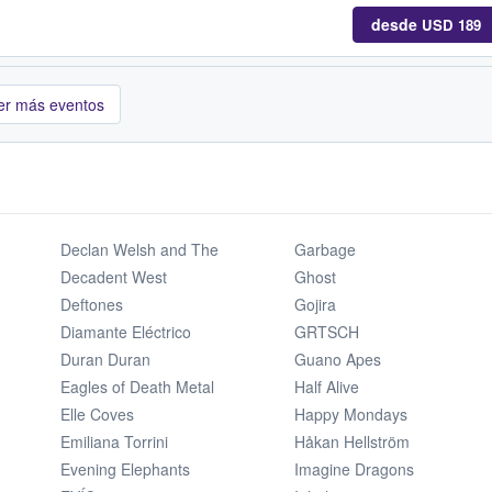
desde
USD 189
er más eventos
Declan Welsh and The
Garbage
Decadent West
Ghost
Deftones
Gojira
Diamante Eléctrico
GRTSCH
Duran Duran
Guano Apes
Eagles of Death Metal
Half Alive
Elle Coves
Happy Mondays
Emiliana Torrini
Håkan Hellström
Evening Elephants
Imagine Dragons