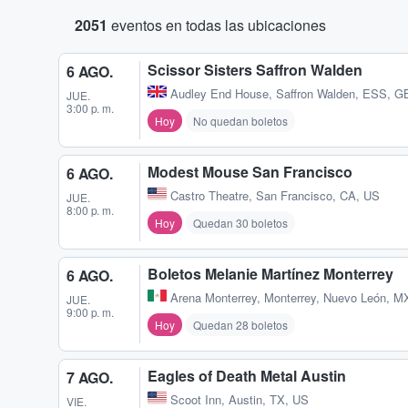
2051
eventos en todas las ubicaciones
Scissor Sisters Saffron Walden
6 AGO.
Audley End House
,
Saffron Walden, ESS, G
JUE.
3:00 p. m.
Hoy
No quedan boletos
Modest Mouse San Francisco
6 AGO.
Castro Theatre
,
San Francisco, CA, US
JUE.
8:00 p. m.
Hoy
Quedan 30 boletos
Boletos Melanie Martínez Monterrey
6 AGO.
Arena Monterrey
,
Monterrey, Nuevo León, M
JUE.
9:00 p. m.
Hoy
Quedan 28 boletos
Eagles of Death Metal Austin
7 AGO.
Scoot Inn
,
Austin, TX, US
VIE.