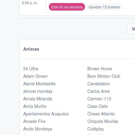
6:00 p. m.
Este fin de semana
Quedan 15 boletos
V
Artistas
54 Ultra
Brown Horse
Adam Green
Bum Motion Club
Alanis Morissette
Candelabro
almost monday
Carlos Ares
Amaia Miranda
Carmen 113
Antía Muíño
Case Oats
Apartamentos Acapulco
Chase Atlantic
Arcade Fire
Chiquita Movida
Arctic Monkeys
Coldplay