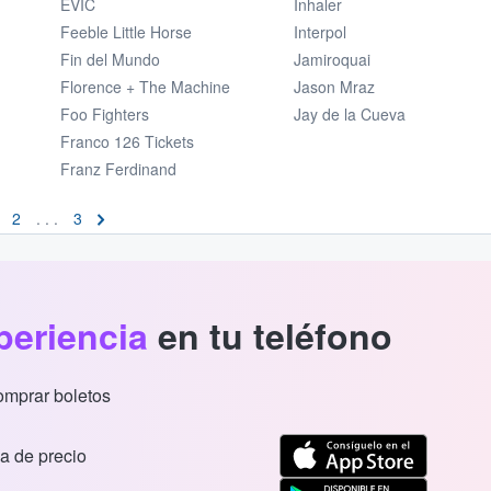
EVÍC
Inhaler
Feeble Little Horse
Interpol
Fin del Mundo
Jamiroquai
Florence + The Machine
Jason Mraz
Foo Fighters
Jay de la Cueva
Franco 126 Tickets
Franz Ferdinand
2
. . .
3
periencia
en tu teléfono
comprar boletos
a de precio