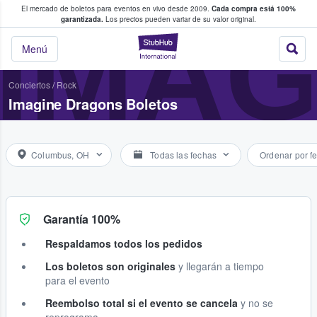
El mercado de boletos para eventos en vivo desde 2009.
Cada compra está 100%
 los fans compran y venden boletos
IMA
garantizada.
Los precios pueden variar de su valor original.
StubHub: donde l
Menú
Conciertos
/
Rock
Imagine Dragons Boletos
Columbus, OH
Todas las fechas
Ordenar por f
Garantía 100%
Respaldamos todos los pedidos
Los boletos son originales
y llegarán a tiempo
para el evento
Reembolso total si el evento se cancela
y no se