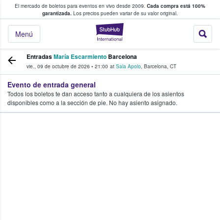
El mercado de boletos para eventos en vivo desde 2009.
Cada compra está 100%
 los fans compran y venden boletos
garantizada.
Los precios pueden variar de su valor original.
StubHub: donde l
Menú
Entradas
María Escarmiento
Barcelona
vie., 09 de octubre de 2026
•
21:00
at
Sala Apolo
,
Barcelona
,
CT
Evento de entrada general
Todos los boletos te dan acceso tanto a cualquiera de los asientos
disponibles como a la sección de pie. No hay asiento asignado.