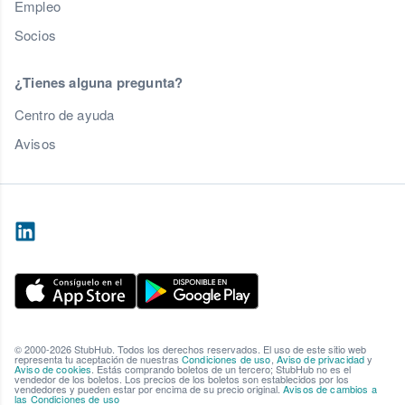
Empleo
Socios
¿Tienes alguna pregunta?
Centro de ayuda
Avisos
© 2000-2026 StubHub. Todos los derechos reservados. El uso de este sitio web
representa tu aceptación de nuestras
Condiciones de uso
,
Aviso de privacidad
y
Aviso de cookies
. Estás comprando boletos de un tercero; StubHub no es el
vendedor de los boletos. Los precios de los boletos son establecidos por los
vendedores y pueden estar por encima de su precio original.
Avisos de cambios a
las Condiciones de uso