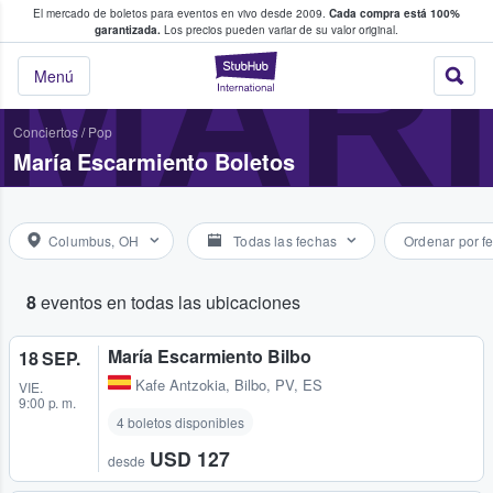
El mercado de boletos para eventos en vivo desde 2009.
Cada compra está 100%
 los fans compran y venden boletos
MAR
garantizada.
Los precios pueden variar de su valor original.
StubHub: donde l
Menú
Conciertos
/
Pop
María Escarmiento Boletos
Columbus, OH
Todas las fechas
Ordenar por f
8
eventos en todas las ubicaciones
María Escarmiento Bilbo
18 SEP.
Kafe Antzokia
,
Bilbo, PV, ES
VIE.
9:00 p. m.
4 boletos disponibles
USD 127
desde