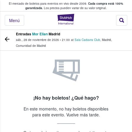
El mercado de boletos para eventos en vivo desde 2009.
Cada compra está 100%
 los fans compran y venden boletos
garantizada.
Los precios pueden variar de su valor original.
StubHub: donde l
Menú
Entradas
Mor Elian
Madrid
sáb., 28 de noviembre de 2026
•
21:00
at
Sala Cadavra Club
,
Madrid
,
Comunidad de Madrid
¡No hay boletos! ¿Qué hago?
En este momento, no hay boletos disponibles
para este evento. Vuelve más tarde.