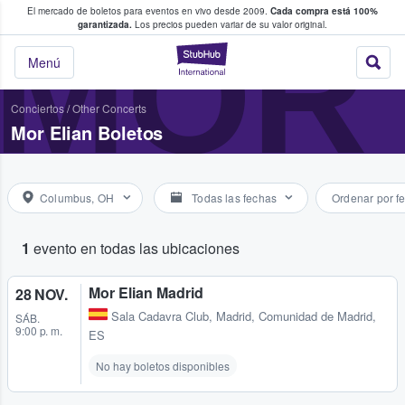
El mercado de boletos para eventos en vivo desde 2009.
Cada compra está 100%
 los fans compran y venden boletos
MOR 
garantizada.
Los precios pueden variar de su valor original.
StubHub: donde l
Menú
Conciertos
/
Other Concerts
Mor Elian Boletos
Columbus, OH
Todas las fechas
Ordenar por f
1
evento en todas las ubicaciones
Mor Elian Madrid
28 NOV.
Sala Cadavra Club
,
Madrid, Comunidad de Madrid,
SÁB.
9:00 p. m.
ES
No hay boletos disponibles