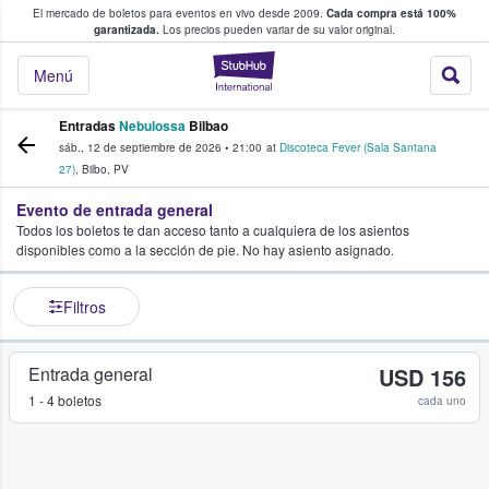
El mercado de boletos para eventos en vivo desde 2009.
Cada compra está 100%
 los fans compran y venden boletos
garantizada.
Los precios pueden variar de su valor original.
StubHub: donde l
Menú
Entradas
Nebulossa
Bilbao
sáb., 12 de septiembre de 2026
•
21:00
at
Discoteca Fever (Sala Santana
27)
,
Bilbo
,
PV
Evento de entrada general
Todos los boletos te dan acceso tanto a cualquiera de los asientos
disponibles como a la sección de pie. No hay asiento asignado.
Filtros
Entrada general
USD 156
1 - 4 boletos
cada uno