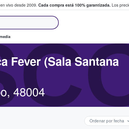
 en vivo desde 2009.
Cada compra está 100% garantizada.
Los precio
an y venden boletos
SC
omedia
a Fever (Sala Santana
lbo, 48004
Ordenar por fecha