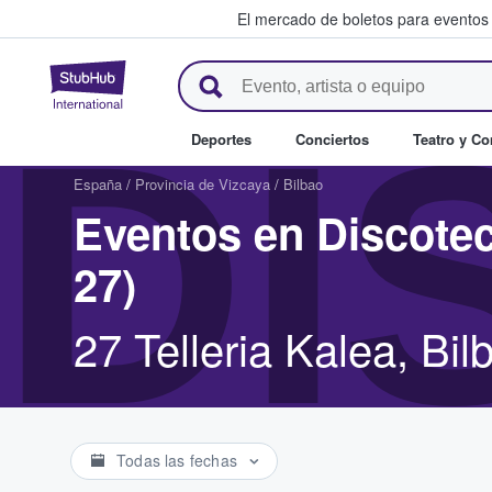
El mercado de boletos para eventos
StubHub: donde los fans compr
DI
Deportes
Conciertos
Teatro y C
España
/
Provincia de Vizcaya
/
Bilbao
Eventos en Discotec
27)
27 Telleria Kalea, Bi
Todas las fechas