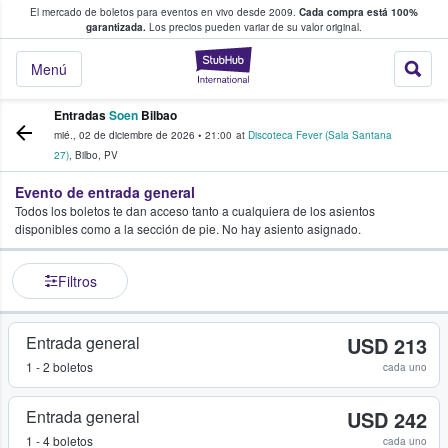
El mercado de boletos para eventos en vivo desde 2009.
Cada compra está 100%
 los fans compran y venden boletos
garantizada.
Los precios pueden variar de su valor original.
StubHub: donde l
Menú
Entradas
Soen
Bilbao
mié., 02 de diciembre de 2026
•
21:00
at
Discoteca Fever (Sala Santana
27)
,
Bilbo
,
PV
Evento de entrada general
Todos los boletos te dan acceso tanto a cualquiera de los asientos
disponibles como a la sección de pie. No hay asiento asignado.
Filtros
Entrada general
USD 213
1 - 2 boletos
cada uno
Entrada general
USD 242
1 - 4 boletos
cada uno