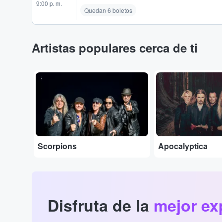
9:00 p. m.
Quedan 6 boletos
Artistas populares cerca de ti
...
...
Scorpions
Apocalyptica
Disfruta de la
mejor ex