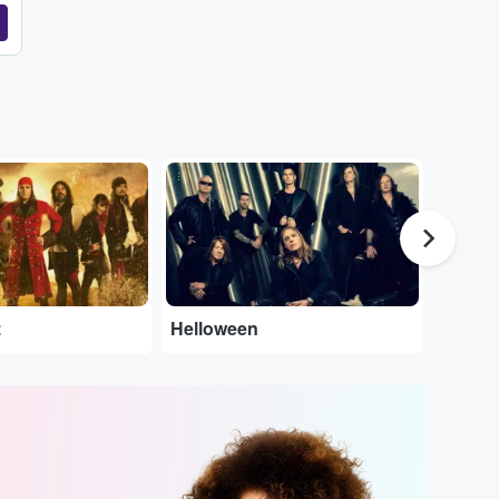
...
...
z
Helloween
Opeth