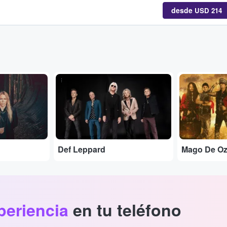
desde
USD 214
...
...
Def Leppard
Mago De O
periencia
en tu teléfono