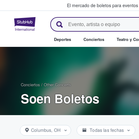
El mercado de boletos para eventos
StubHub: donde los fans compr
Deportes
Conciertos
Teatro y C
Conciertos
/
Other Concerts
Soen Boletos
Columbus, OH
Todas las fechas