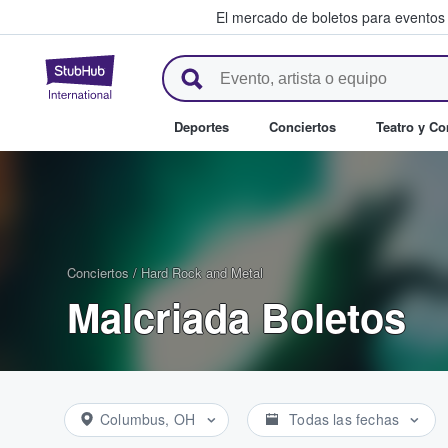
El mercado de boletos para eventos
StubHub: donde los fans compr
Deportes
Conciertos
Teatro y C
Conciertos
/
Hard Rock and Metal
Malcriada Boletos
Columbus, OH
Todas las fechas