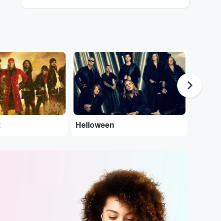
...
...
z
Helloween
Opeth