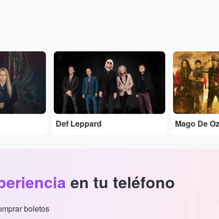
...
...
Def Leppard
Mago De O
periencia
en tu teléfono
comprar boletos