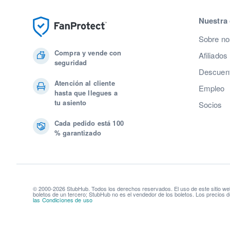
Nuestra
Sobre no
Compra y vende con
Afiliados
seguridad
Descuent
Atención al cliente
Empleo
hasta que llegues a
tu asiento
Socios
Cada pedido está 100
% garantizado
© 2000-2026 StubHub. Todos los derechos reservados. El uso de este sitio we
boletos de un tercero; StubHub no es el vendedor de los boletos. Los precios d
las Condiciones de uso