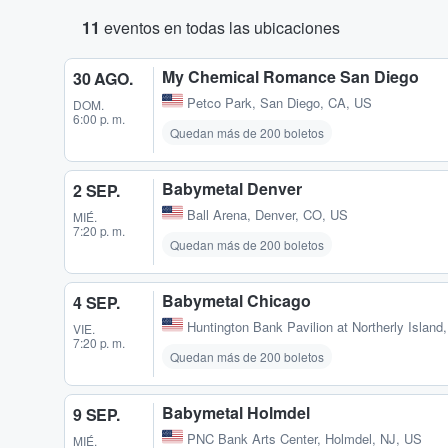
11
eventos en todas las ubicaciones
My Chemical Romance San Diego
30 AGO.
Petco Park
,
San Diego, CA, US
DOM.
6:00 p. m.
Quedan más de 200 boletos
Babymetal Denver
2 SEP.
Ball Arena
,
Denver, CO, US
MIÉ.
7:20 p. m.
Quedan más de 200 boletos
Babymetal Chicago
4 SEP.
Huntington Bank Pavilion at Northerly Island
VIE.
7:20 p. m.
Quedan más de 200 boletos
Babymetal Holmdel
9 SEP.
PNC Bank Arts Center
,
Holmdel, NJ, US
MIÉ.