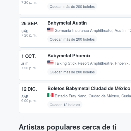
7:20 p. m.
Quedan más de 200 boletos
Babymetal Austin
26 SEP.
Germania Insurance Amphitheater
,
Austin, 
SÁB.
7:20 p. m.
Quedan más de 200 boletos
Babymetal Phoenix
1 OCT.
Talking Stick Resort Amphitheatre
,
Phoenix,
JUE.
7:20 p. m.
Quedan más de 200 boletos
Boletos Babymetal Ciudad de México
12 DIC.
Estadio Fray Nano
,
Ciudad de México, Ciud
SÁB.
9:00 p. m.
Quedan 13 boletos
Artistas populares cerca de ti