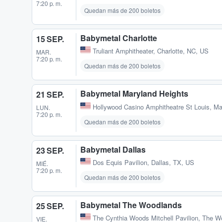
7:20 p. m.
Quedan más de 200 boletos
Babymetal Charlotte
15 SEP.
Truliant Amphitheater
,
Charlotte, NC, US
MAR.
7:20 p. m.
Quedan más de 200 boletos
Babymetal Maryland Heights
21 SEP.
Hollywood Casino Amphitheatre St Louis
,
Ma
LUN.
7:20 p. m.
Quedan más de 200 boletos
Babymetal Dallas
23 SEP.
Dos Equis Pavilion
,
Dallas, TX, US
MIÉ.
7:20 p. m.
Quedan más de 200 boletos
Babymetal The Woodlands
25 SEP.
The Cynthia Woods Mitchell Pavilion
,
The W
VIE.