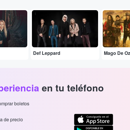
...
...
Def Leppard
Mago De O
periencia
en tu teléfono
comprar boletos
a de precio