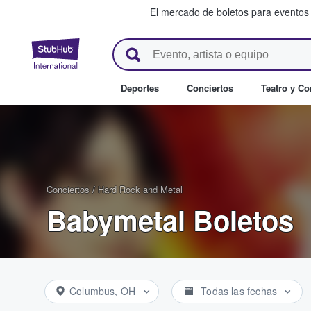
El mercado de boletos para eventos
StubHub: donde los fans compr
Deportes
Conciertos
Teatro y C
Conciertos
/
Hard Rock and Metal
Babymetal Boletos
Columbus, OH
Todas las fechas