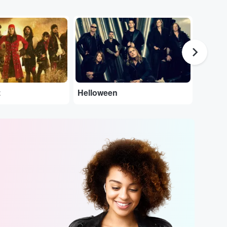
...
...
z
Helloween
Opeth