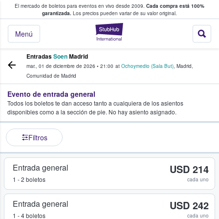
El mercado de boletos para eventos en vivo desde 2009.
Cada compra está 100%
 los fans compran y venden boletos
garantizada.
Los precios pueden variar de su valor original.
StubHub: donde l
Menú
Entradas
Soen
Madrid
mar., 01 de diciembre de 2026
•
21:00
at
Ochoymedio (Sala But)
,
Madrid
,
Comunidad de Madrid
Evento de entrada general
Todos los boletos te dan acceso tanto a cualquiera de los asientos
disponibles como a la sección de pie. No hay asiento asignado.
Filtros
Entrada general
USD 214
1 - 2 boletos
cada uno
Entrada general
USD 242
1 - 4 boletos
cada uno