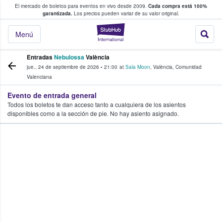
El mercado de boletos para eventos en vivo desde 2009.
Cada compra está 100%
 los fans compran y venden boletos
garantizada.
Los precios pueden variar de su valor original.
StubHub: donde l
Menú
Entradas
Nebulossa
València
jue., 24 de septiembre de 2026
•
21:00
at
Sala Moon
,
València
,
Comunidad
Valenciana
Evento de entrada general
Todos los boletos te dan acceso tanto a cualquiera de los asientos
disponibles como a la sección de pie. No hay asiento asignado.