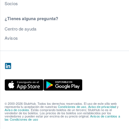
Socios
¿Tienes alguna pregunta?
Centro de ayuda
Avisos
© 2000-2026 StubHub. Todos los derechos reservados. El uso de este sitio web
representa tu aceptación de nuestras
Condiciones de uso
,
Aviso de privacidad
y
Aviso de cookies
. Estás comprando boletos de un tercero; StubHub no es el
vendedor de los boletos. Los precios de los boletos son establecidos por los
vendedores y pueden estar por encima de su precio original.
Avisos de cambios a
las Condiciones de uso