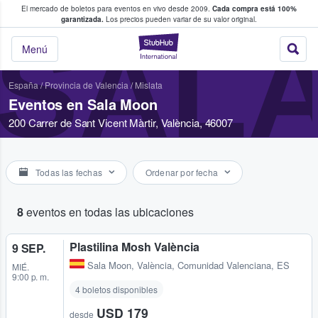
El mercado de boletos para eventos en vivo desde 2009.
Cada compra está 100%
 los fans compran y venden boletos
garantizada.
Los precios pueden variar de su valor original.
SAL
StubHub: donde l
Menú
España
/
Provincia de Valencia
/
Mislata
Eventos en Sala Moon
200 Carrer de Sant Vicent Màrtir, València, 46007
Todas las fechas
Ordenar por fecha
8
eventos en todas las ubicaciones
Plastilina Mosh València
9 SEP.
Sala Moon
,
València, Comunidad Valenciana, ES
MIÉ.
9:00 p. m.
4 boletos disponibles
USD 179
desde